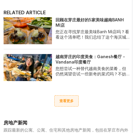
RELATED ARTICLE
回顾在芽庄最好的5家美味越南BANH
MI店
您正在寻找芽庄最美味Banh Mi店吗？看
看这个清单吧！我们总结了这个海滨城
市中最顶尖的地点，供您品尝这道越南
法棍。无论是传统烹饪配方还是创意美
食，总有适合各种口味的选择。满足您
越南芽庄的印度美食：Ganesh餐厅 -
的口腹之欲，尽情享受芽庄最美味的
Vandana印度餐厅
Banh Mi带来的香气和口感吧。
您想尝试一种替代越南美食的菜肴，但
仍然渴望尝试一些新奇的菜式吗？不妨
去Ganesh餐厅和Vandana印度餐厅尝试
印度美食吧。
查看更多
房地产新闻
跟踪最新的公寓、公寓、住宅和其他房地产新闻，包括在芽庄市内外