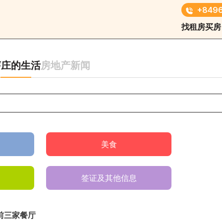
+8496
找租房
买房
芽庄的生活
房地产新闻
美食
签证及其他信息
前三家餐厅