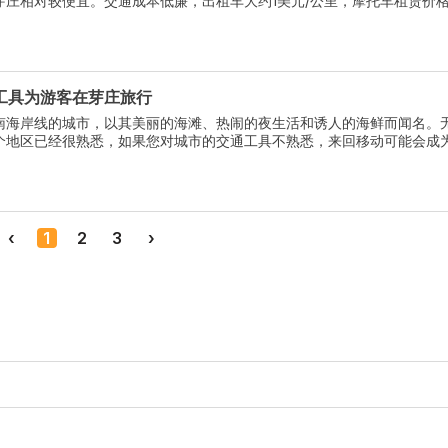
庄相对较便宜。交通成本低廉，出租车大约1美元/公里，摩托车租赁价格在
昂贵，越南美食以仅需1美元等低价供应，...
工具为游客在芽庄旅行
南海岸线的城市，以其美丽的海滩、热闹的夜生活和诱人的海鲜而闻名。
个地区已经很熟悉，如果您对城市的交通工具不熟悉，来回移动可能会成
‹
1
2
3
›