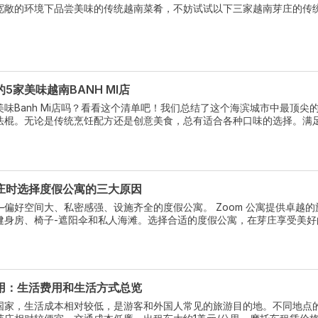
宽敞的环境下品尝美味的传统越南菜肴，不妨试试以下三家越南芽庄的传
5家美味越南BANH MI店
味Banh Mi店吗？看看这个清单吧！我们总结了这个海滨城市中最顶尖
法棍。无论是传统烹饪配方还是创意美食，总有适合各种口味的选择。满
庄最美味的Banh Mi带来的香气和口感吧。
庄时选择度假公寓的三大原因
偏好空间大、私密感强、设施齐全的度假公寓。 Zoom 公寓提供卓越的
健身房、椅子-遮阳伞和私人海滩。选择合适的度假公寓，在芽庄享受美好
用：生活费用和生活方式总览
国家，生活成本相对较低，是游客和外国人常见的旅游目的地。不同地点