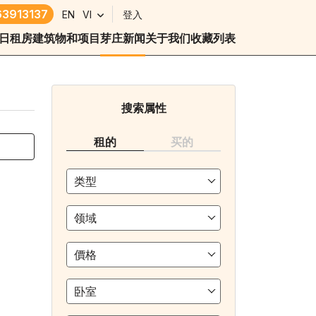
3913137
EN
VI
登入
日租房
建筑物和项目
芽庄新闻
关于我们
收藏列表
搜索属性
租的
买的
类型
领域
價格
卧室