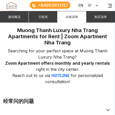
+84963913137
EN
VI
建筑概况
日租房
出租清单
购买清单
Muong Thanh Luxury Nha Trang
Apartments for Rent | Zoom Apartment
Nha Trang
Searching for your perfect space at Muong Thanh
Luxury Nha Trang?
Zoom Apartment offers monthly and yearly rentals
right in the city center.
HOTLINE
Reach out to us via
for personalized
consultation!
经常问的问题