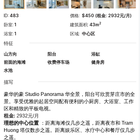
ID:
483
價格:
$450 (租金: 2932元/月)
2
卧室:
1
建筑面积:
43m
浴室:
1
区域:
中心区
特征
山方向
阳台
浴缸
前面的海滩
收费停车场
健身房
水池
描写
豪华的豪 Studio Panorama 华全景，阳台可欣赏芽庄市的全
景。享受优雅的起居空间配有便利的小厨房、大浴室、工作
区和精致的平板电视。
租金:
2932元/月
理想的中心位置
：距离海滩仅几步之遥，距离夜市和 Tram
Huong 塔仅数步之遥。距离娱乐区、水疗中心和餐厅仅几步
之遥。