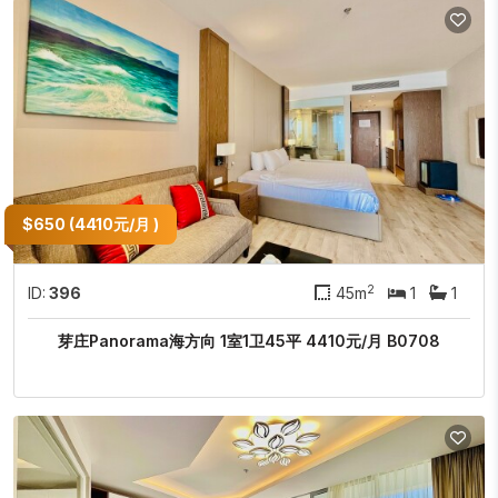
$650 (4410元/月 )
2
ID:
396
45m
1
1
芽庄Panorama海方向 1室1卫45平 4410元/月 B0708