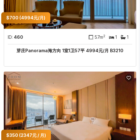
$700 (4994元/月)
2
ID:
460
57m
1
1
芽庄Panorama海方向 1室1卫57平 4994元/月 B3210
$350 (2347元 / 月)