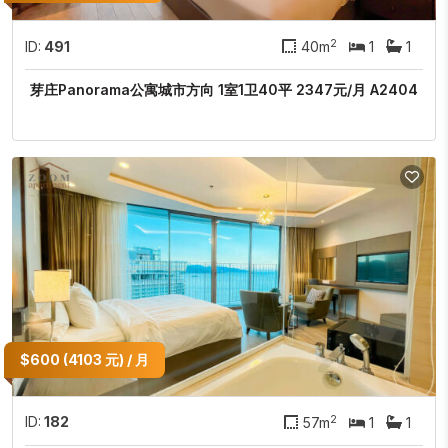
2
ID:
491
40m
1
1
芽庄Panorama公寓城市方向 1室1卫40平 2347元/月 A2404
$600 (4103 元) / 月
2
ID:
182
57m
1
1