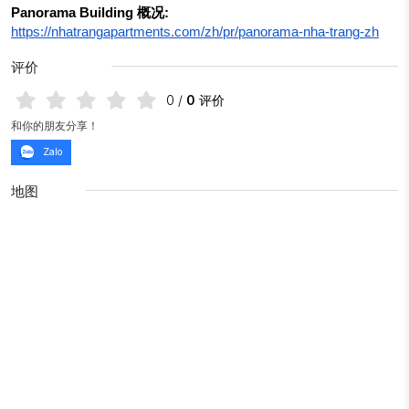
Panorama Building 概况:
https://nhatrangapartments.com/zh/pr/panorama-nha-trang-zh
评价
0
/
0
评价
和你的朋友分享！
Zalo
地图