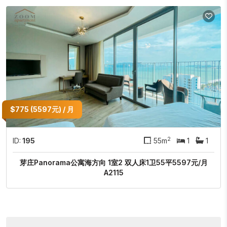
$775 (5597元) / 月
2
ID:
195
55m
1
1
芽庄Panorama公寓海方向 1室2 双人床1卫55平5597元/月
A2115