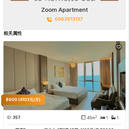
Zoom Apartment
0963913137
相关属性
$600 (4103元/月)
2
ID:
357
45m
1
1