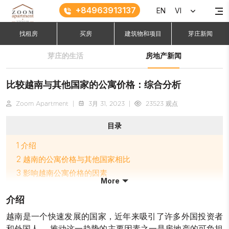
+84963913137
EN
VI
找租房
买房
建筑物和项目
芽庄新闻
芽庄的生活
房地产新闻
比较越南与其他国家的公寓价格：综合分析
Zoom Apartment
|
3月 31, 2023
|
23523 观点
目录
1
介绍
2
越南的公寓价格与其他国家相比
3
影响越南公寓价格的因素
More
4
越南外国人租赁市场
介绍
5
在越南投资房地产时要考虑的风险
越南是一个快速发展的国家，近年来吸引了许多外国投资者
和外国人。 推动这一趋势的主要因素之一是房地产的可负担