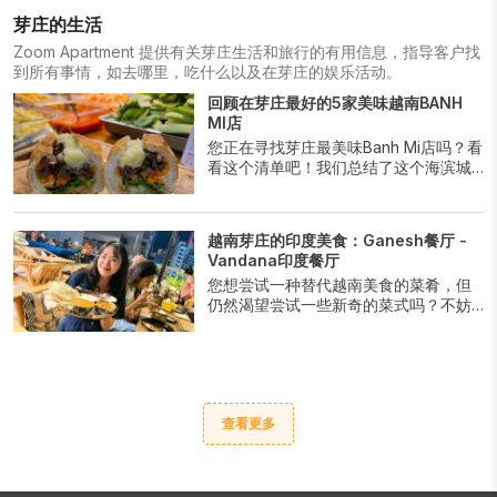
芽庄的生活
Zoom Apartment 提供有关芽庄生活和旅行的有用信息，指导客户找
到所有事情，如去哪里，吃什么以及在芽庄的娱乐活动。
回顾在芽庄最好的5家美味越南BANH
MI店
您正在寻找芽庄最美味Banh Mi店吗？看
看这个清单吧！我们总结了这个海滨城
市中最顶尖的地点，供您品尝这道越南
法棍。无论是传统烹饪配方还是创意美
食，总有适合各种口味的选择。满足您
越南芽庄的印度美食：Ganesh餐厅 -
的口腹之欲，尽情享受芽庄最美味的
Vandana印度餐厅
Banh Mi带来的香气和口感吧。
您想尝试一种替代越南美食的菜肴，但
仍然渴望尝试一些新奇的菜式吗？不妨
去Ganesh餐厅和Vandana印度餐厅尝试
印度美食吧。
查看更多