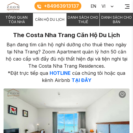
+84963913137
EN
VI
TỔNG QUAN
DANH SÁCH CHO
DANH SÁCH CHO
CĂN HỘ DU LỊCH
TÒA NHÀ
THUÊ
BÁN
The Costa Nha Trang Căn Hộ Du Lịch
Bạn đang tìm căn hộ nghỉ dưỡng cho thuê theo ngày
tại Nha Trang? Zoom Apartment quản lý hơn 50 căn
hộ cao cấp với đầy đủ nội thất hiện đại và tiện nghi tại
The Costa Nha Trang Residences.
*Đặt trực tiếp qua
HOTLINE
của chúng tôi hoặc qua
kênh Airbnb
TẠI ĐÂY