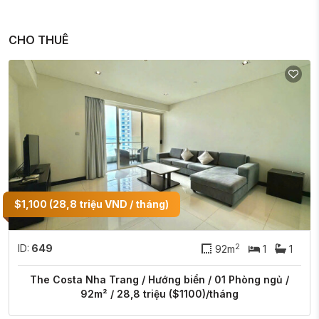
CHO THUÊ
$1,100 (28,8 triệu VND / tháng)
2
ID:
649
92m
1
1
The Costa Nha Trang / Hướng biển / 01 Phòng ngủ /
92m² / 28,8 triệu ($1100)/tháng