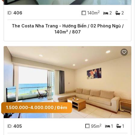
2
ID:
406
140m
2
2
The Costa Nha Trang - Hướng Biển / 02 Phòng Ngủ /
140m² / 807
1.500.000-4.000.000 / Đêm
2
ID:
405
95m
1
1