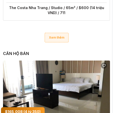
The Costa Nha Trang / Studio / 65m² / $600 (14 triệu
VND) / 711
Xem thêm
CĂN HỘ BÁN
$165,008 (4 tỷ 350)