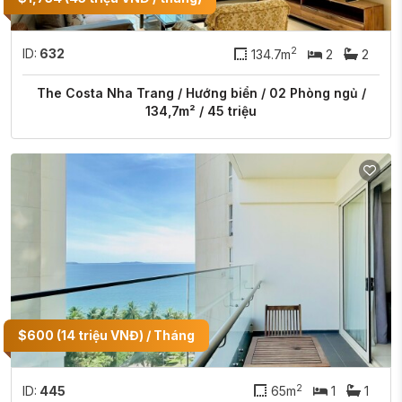
2
ID:
632
134.7m
2
2
The Costa Nha Trang / Hướng biển / 02 Phòng ngủ /
134,7m² / 45 triệu
$600 (14 triệu VNĐ) / Tháng
2
ID:
445
65m
1
1