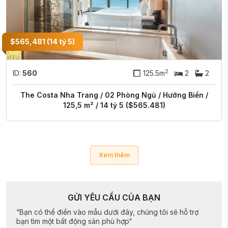
$565,481 (14 tỷ 5)
2
ID:
560
125.5m
2
2
The Costa Nha Trang / 02 Phòng Ngủ / Hướng Biển /
125,5 m² / 14 tỷ 5 ($565.481)
Xem thêm
GỬI YÊU CẦU CỦA BẠN
“Bạn có thể điền vào mẫu dưới đây, chúng tôi sẽ hỗ trợ
bạn tìm một bất động sản phù hợp“