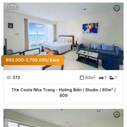
800.000-2.700.000/ Đêm
2
ID:
373
60m
1
1
The Costa Nha Trang - Hướng Biển / Studio / 60m² /
409