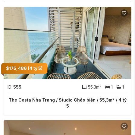
$175,486 (4 tỷ 5)
2
ID:
555
55.3m
1
1
The Costa Nha Trang / Studio Chéo biển / 55,3m² / 4 tỷ
5