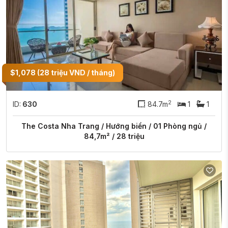
$1,078 (28 triệu VND / tháng)
2
ID:
630
84.7m
1
1
The Costa Nha Trang / Hướng biển / 01 Phòng ngủ /
84,7m² / 28 triệu