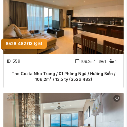
$526,482 (13 tỷ 5)
2
ID:
559
109.2m
1
1
The Costa Nha Trang / 01 Phòng Ngủ / Hướng Biển /
109,2m² / 13,5 tỷ ($526.482)