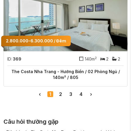
2.800.000-6.300.000 / Đêm
2
ID:
369
140m
2
2
The Costa Nha Trang - Hướng Biển / 02 Phòng Ngủ /
140m² / 805
‹
1
2
3
4
›
Câu hỏi thường gặp