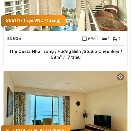
$651 (17 triệu VND / tháng)
2
ID:
635
68m
1
1
The Costa Nha Trang / Hướng Biển /Studio Chéo Biển /
68m² / 17 triệu
$1,734 (45 triệu VND / tháng)