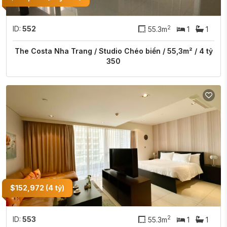
2
ID:
552
55.3m
1
1
The Costa Nha Trang / Studio Chéo biển / 55,3m² / 4 tỷ
350
$152,972 (4 tỷ)
2
ID:
553
55.3m
1
1