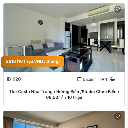
$616 (16 triệu VND / tháng)
2
ID:
628
68.5m
1
1
The Costa Nha Trang / Hướng Biển /Studio Chéo Biển /
68,50m² / 16 triệu