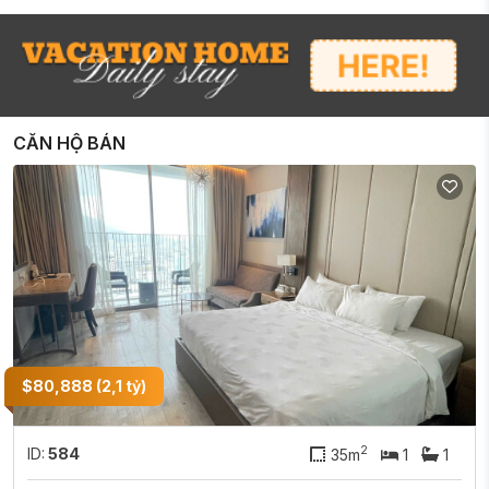
CĂN HỘ BÁN
$80,888 (2,1 tỷ)
2
ID:
584
35m
1
1