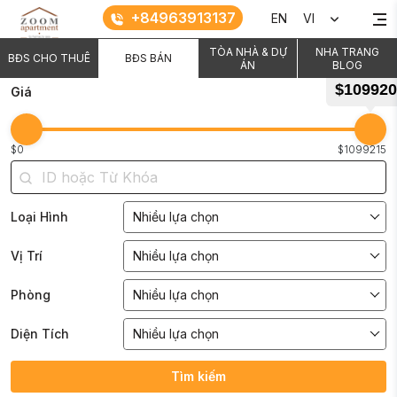
+84963913137
EN
VI
TÒA NHÀ & DỰ
NHA TRANG
BĐS CHO THUÊ
BĐS BÁN
ÁN
BLOG
$109920
Giá
$0
$1099215
Loại Hình
Nhiều lựa chọn
Vị Trí
Nhiều lựa chọn
Phòng
Nhiều lựa chọn
Diện Tích
Nhiều lựa chọn
Tìm kiếm