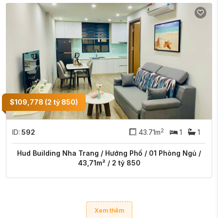
$109,778 (2 tỷ 850)
2
ID:
592
43.71m
1
1
Hud Building Nha Trang / Hướng Phố / 01 Phòng Ngủ /
43,71m² / 2 tỷ 850
Xem thêm