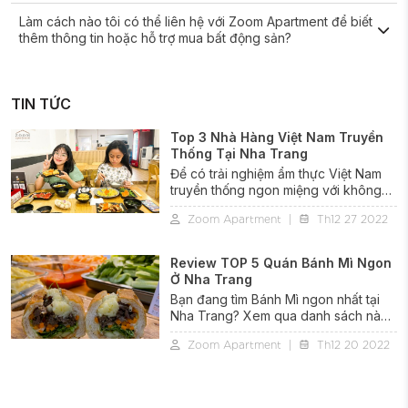
Làm cách nào tôi có thể liên hệ với Zoom Apartment để biết
thêm thông tin hoặc hỗ trợ mua bất động sản?
TIN TỨC
Top 3 Nhà Hàng Việt Nam Truyền
Thống Tại Nha Trang
Để có trải nghiệm ẩm thực Việt Nam
truyền thống ngon miệng với không
gian thoải mái kiểu gia đình, hãy thử
Zoom Apartment
|
Th12 27 2022
TOP 3 nhà hàng Việt Nam truyền
thống tại Nha Trang dưới đây
Review TOP 5 Quán Bánh Mì Ngon
Ở Nha Trang
Bạn đang tìm Bánh Mì ngon nhất tại
Nha Trang? Xem qua danh sách này
nhé! Tụi mình đã tổng hợp những địa
Zoom Apartment
|
Th12 20 2022
điểm hàng đầu để thưởng thức món
bánh mì Việt Nam này tại thành phố
biển. Từ công thức nấu ăn truyền
thống đến những món ăn sáng tạo,