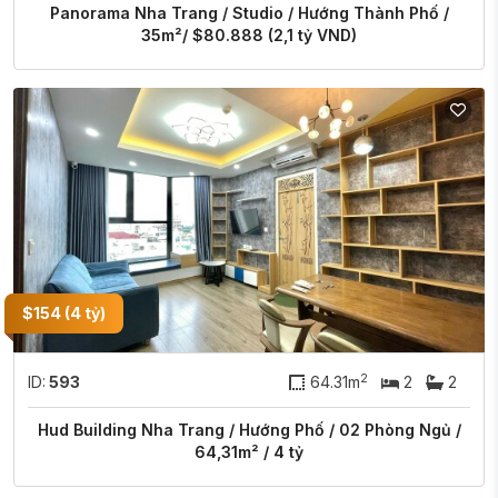
Panorama Nha Trang / Studio / Hướng Thành Phố /
35m²/ $80.888 (2,1 tỷ VND)
$154 (4 tỷ)
2
ID:
593
64.31m
2
2
Hud Building Nha Trang / Hướng Phố / 02 Phòng Ngủ /
64,31m² / 4 tỷ