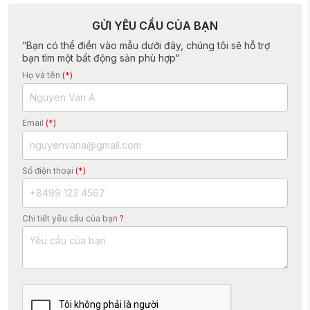
luôn có thứ gì đó phù hợp với mọi
khẩu vị. Thỏa mãn cơn thèm của bạn
GỬI YÊU CẦU CỦA BẠN
và thưởng thức hương vị thơm ngon
của bánh mì ngon nhất Nha Trang.
“Bạn có thể điền vào mẫu dưới đây, chúng tôi sẽ hỗ trợ
bạn tìm một bất động sản phù hợp“
Họ và tên
(*)
Email
(*)
Số điện thoại
(*)
Chi tiết yêu cầu của bạn
?