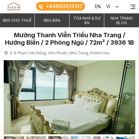
+84963913137
EN
VI
TÒA NHÀ & DỰ
NHA TRANG
BĐS CHO THUÊ
BĐS BÁN
ÁN
BLOG
Mường Thanh Viễn Triều Nha Trang /
Hướng Biển / 2 Phòng Ngủ / 72m² / 3936 1B
5-6 Phạm Văn Đồng, Vĩnh Phước, Nha Trang, Khánh Hòa