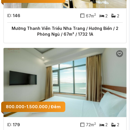
2
ID:
146
67m
2
2
Mường Thanh Viễn Triều Nha Trang / Hướng Biển / 2
Phòng Ngủ / 67m² / 1732 1A
800.000-1.500.000 / Đêm
2
ID:
179
72m
2
2