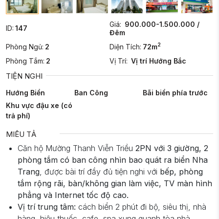
Giá:
900.000-1.500.000 /
ID:
147
Đêm
2
Phòng Ngủ:
2
Diện Tích:
72m
Phòng Tắm:
2
Vị Trí:
Vị trí Hướng Bắc
TIỆN NGHI
Hướng Biển
Ban Công
Bãi biển phía trước
Khu vực đậu xe (có
trả phí)
MIÊU TẢ
Căn hộ Mường Thanh Viễn Triều
2PN với 3 giường, 2
phòng tắm
có ban công nhìn bao quát ra biển Nha
Trang
, được bài trí đầy đủ tiện nghi với
bếp, phòng
tắm rộng rãi, bàn/không gian làm việc, TV màn hình
phẳng và Internet tốc độ cao.
Vị trí trung tâm:
cách biển 2 phút đi bộ, siêu thị, nhà
hàng, hiệu thuốc, cafe, spa xung quanh tòa nhà