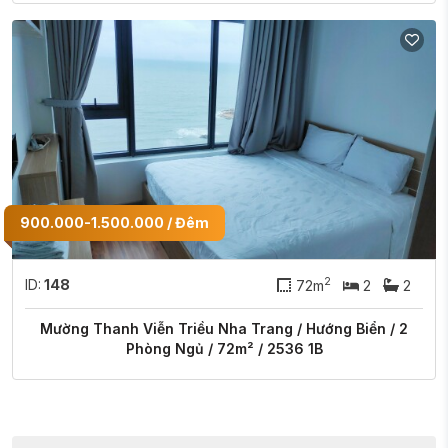
900.000-1.500.000 / Đêm
2
ID:
148
72m
2
2
Mường Thanh Viễn Triều Nha Trang / Hướng Biển / 2
Phòng Ngủ / 72m² / 2536 1B