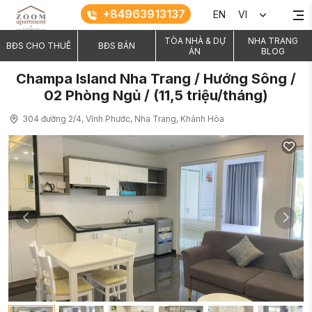
+84963913137
EN
VI
TÒA NHÀ & DỰ
NHA TRANG
BĐS CHO THUÊ
BĐS BÁN
ÁN
BLOG
Champa Island Nha Trang / Hướng Sông /
02 Phòng Ngủ / (11,5 triệu/tháng)
304 đường 2/4, Vĩnh Phước, Nha Trang, Khánh Hòa