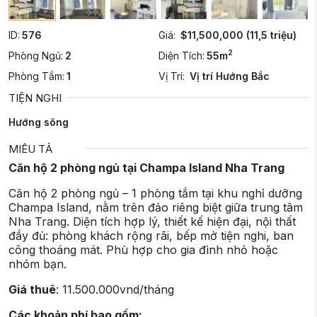
ID:
576
Giá:
$11,500,000 (11,5 triệu)
2
Phòng Ngủ:
2
Diện Tích:
55m
Phòng Tắm:
1
Vị Trí:
Vị trí Hướng Bắc
TIỆN NGHI
Hướng sông
MIÊU TẢ
Căn hộ 2 phòng ngủ tại Champa Island Nha Trang
Căn hộ 2 phòng ngủ – 1 phòng tắm tại khu nghỉ dưỡng
Champa Island, nằm trên đảo riêng biệt giữa trung tâm
Nha Trang. Diện tích hợp lý, thiết kế hiện đại, nội thất
đầy đủ: phòng khách rộng rãi, bếp mở tiện nghi, ban
công thoáng mát. Phù hợp cho gia đình nhỏ hoặc
nhóm bạn.
Giá thuê
: 11.500.000vnd/tháng
Các khoản phí bao gồm: