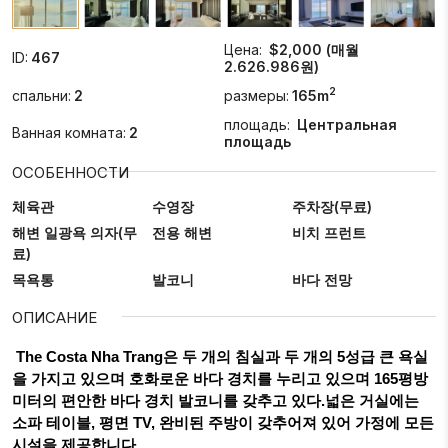
Цена:
$2,000 (매월
ID:
467
2.626.986원)
2
спальни:
2
размеры:
165m
площадь:
Центральная
Ванная комната:
2
площадь
ОСОБЕННОСТИ
체육관
수영장
주차장(무료)
해변 일광욕 의자(무
전용 해변
비치 프런트
료)
목욕통
발코니
바다 전망
ОПИСАНИЕ
The Costa Nha Trang은 두 개의 침실과 두 개의 5성급 큰 욕실
을 가지고 있으며 호화로운 바다 경치를 누리고 있으며 165평방
미터의 편안한 바다 경치 발코니를 갖추고 있다.넓은 거실에는
소파 테이블, 평면 TV, 완비된 주방이 갖추어져 있어 가정에 모든
시설을 제공합니다.