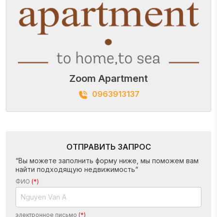
Zoom Apartment
0963913137
ОТПРАВИТЬ ЗАПРОС
“Вы можете заполнить форму ниже, мы поможем вам
найти подходящую недвижимость“
ФИО
(*)
электронное письмо
(*)