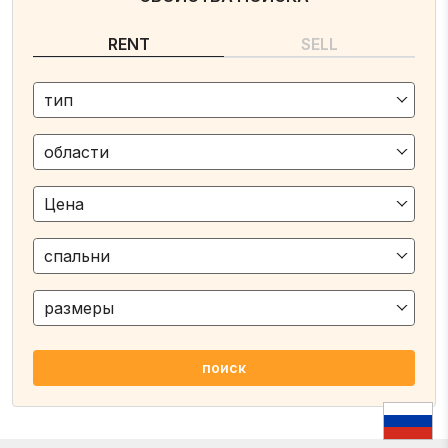
RENT
SELL
тип
области
Цена
спальни
размеры
поиск