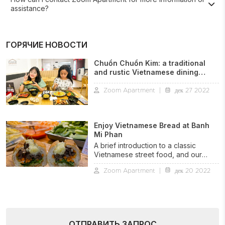
assistance?
ГОРЯЧИЕ НОВОСТИ
Chuồn Chuồn Kim: a traditional
and rustic Vietnamese dining
experience in downtown Nha
Trang
Zoom Apartment
|
дек 27 2022
Enjoy Vietnamese Bread at Banh
Mi Phan
A brief introduction to a classic
Vietnamese street food, and our
favorite place to enjoy it in Nha
Zoom Apartment
|
дек 20 2022
Trang.
ОТПРАВИТЬ ЗАПРОС