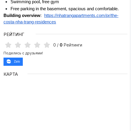
Swimming pool, free gym
Free parking in the basement, spacious and comfortable.
Building overview
:
https://nhatrangapartments.com/pr/the-
costa-nha-trang-residences
РЕЙТИНГ
0
/
0
Рейтинги
Поделись с друзьями!
Zalo
КАРТА