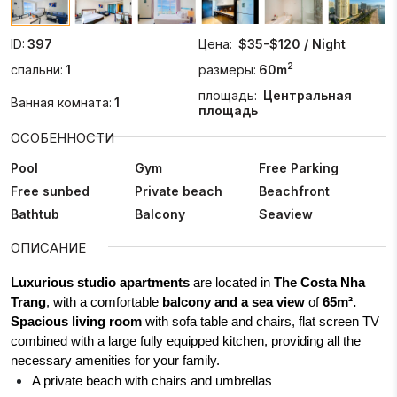
ID:
397
Цена:
$35-$120 / Night
2
спальни:
1
размеры:
60m
площадь:
Центральная
Ванная комната:
1
площадь
ОСОБЕННОСТИ
Pool
Gym
Free Parking
Free sunbed
Private beach
Beachfront
Bathtub
Balcony
Seaview
ОПИСАНИЕ
Luxurious studio apartments
are located in
The Costa Nha
Trang
, with a comfortable
balcony and a sea view
of
65m².
Spacious living room
with sofa table and chairs, flat screen TV
combined with a large fully equipped kitchen, providing all the
necessary amenities for your family.
A private beach with chairs and umbrellas