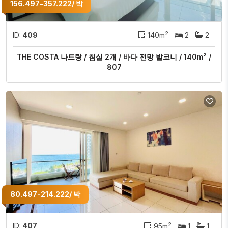
156.497-357.222/ 박
2
ID:
409
140m
2
2
THE COSTA 나트랑 / 침실 2개 / 바다 전망 발코니 / 140m² /
807
80.497-214.222/ 박
2
ID:
407
95m
1
1