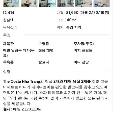
ID:
414
가격:
$1,650 (매월 2.170.119원)
2
침실:
1
크기:
140m
목욕실:
1
위치:
중앙 지역
특징
체육관
수영장
주차장(무료)
해변 일광욕 의자(무
전용 해변
비치 프런트
료)
목욕통
발코니
바다 전망
설명
The Costa Nha Trang
의 침실
2개와 대형 욕실 2개를
갖춘 고급
아파트로 바다가 내려다보이는 편안한 발코니를 갖추고 있으며
면적은 140m²입니다. 소파 테이블과 의자가 있는 넓은 거실, 평
면 TV와 완비된 대형 주방이 있어 가족에게 필요한 모든 편의 시
설을 제공합니다.
월세:
매월 2.170.119원