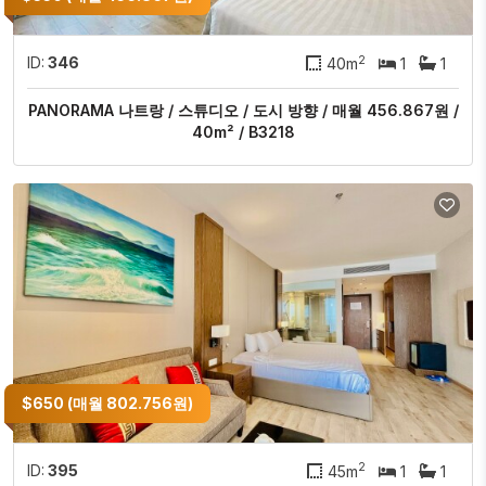
2
ID:
346
40m
1
1
PANORAMA 나트랑 / 스튜디오 / 도시 방향 / 매월 456.867원 /
40m² / B3218
$650 (매월 802.756원)
2
ID:
395
45m
1
1