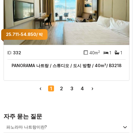
25.711-54.850/ 박
2
ID:
332
40m
1
1
PANORAMA 나트랑 / 스튜디오 / 도시 방향 / 40m²/ B3218
‹
1
2
3
4
›
자주 묻는 질문
파노라마 나트랑이란?