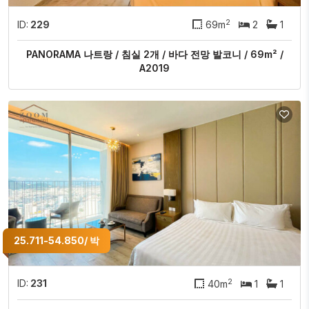
2
ID:
229
69m
2
1
PANORAMA 나트랑 / 침실 2개 / 바다 전망 발코니 / 69m² /
A2019
25.711-54.850/ 박
2
ID:
231
40m
1
1