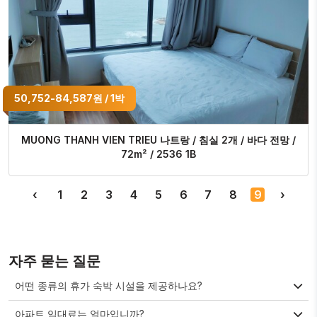
50,752-84,587원 / 1박
MUONG THANH VIEN TRIEU 나트랑 / 침실 2개 / 바다 전망 /
72m² / 2536 1B
‹
1
2
3
4
5
6
7
8
9
›
자주 묻는 질문
어떤 종류의 휴가 숙박 시설을 제공하나요?
아파트 임대료는 얼마입니까?