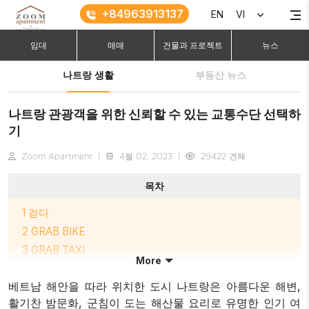
+84963913137
EN
VI
임대
매매
건물과 프로젝트
뉴스
나트랑 생활
부동산 뉴스
나트랑 관광객을 위한 신뢰할 수 있는 교통수단 선택하
기
Zoom Apartment
|
4월 02, 2023
|
29422 견해
목차
1
걷다
2
GRAB BIKE
3
GRAB TAXI
More
4
사이클로
베트남 해안을 따라 위치한 도시 나트랑은 아름다운 해변,
5
대중버스
활기찬 밤문화, 군침이 도는 해산물 요리로 유명한 인기 여
6
택시