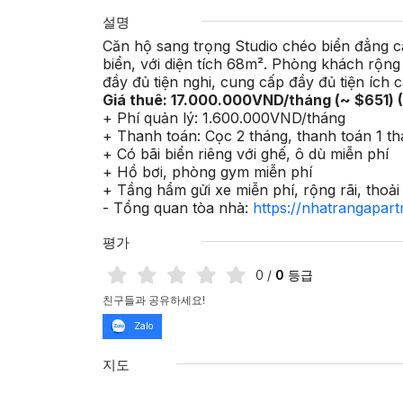
설명
Căn hộ sang trọng Studio chéo biển đẳng c
biển, với diện tích 68m². Phòng khách rộng
đầy đủ tiện nghi, cung cấp đầy đủ tiện ích c
Giá thuê: 17.000.000VND/tháng (~ $651) (
+ Phí quản lý: 1.600.000VND/tháng
+ Thanh toán: Cọc 2 tháng, thanh toán 1 t
+ Có bãi biển riêng với ghế, ô dù miễn ph
+ Hồ bơi, phòng gym miễn phí
+ Tầng hầm gửi xe miễn phí, rộng rãi, thoả
- Tổng quan tòa nhà:
https://nhatrangapar
평가
0
/
0
등급
친구들과 공유하세요!
Zalo
지도