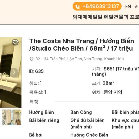
+84963913137
EN
VI
임대
매매
일일 렌탈
건물과 프
The Costa Nha Trang / Hướng Biển
/Studio Chéo Biển / 68m² / 17 triệu
32 - 34 Trần Phú, Lộc Thọ, Nha Trang, Khánh Hòa
가격:
$651 (17 triệu V
ID:
635
tháng)
2
침실:
1
크기:
68m
목욕실:
1
위치:
중앙 지역
특징
Hướng Biển
Ban Công
Bãi biển phí
Bãi biển riêng
Ghế dù bãi biển
Khu vực đậu
(miễn phí)
(miễn phí)
Bể bơi
Hướng Chéo Biển