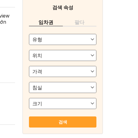
검색 속성
view
lớn
임차권
팔다
유형
위치
가격
침실
크기
검색